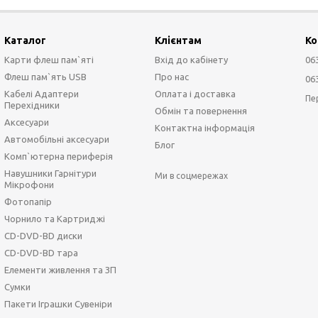
Каталог
Клієнтам
Ко
Карти флеш пам`яті
Вхід до кабінету
06
Флеш пам`ять USB
Про нас
06
Кабелі Адаптери
Оплата і доставка
Пе
Перехідники
Обмін та повернення
Аксесуари
Контактна інформація
Автомобільні аксесуари
Блог
Комп`ютерна периферія
Навушники Гарнітури
Ми в соцмережах
Мікрофони
Фотопапір
Чорнило та Картриджі
CD-DVD-BD диски
CD-DVD-BD тара
Елементи живлення та ЗП
Сумки
Пакети Іграшки Сувеніри