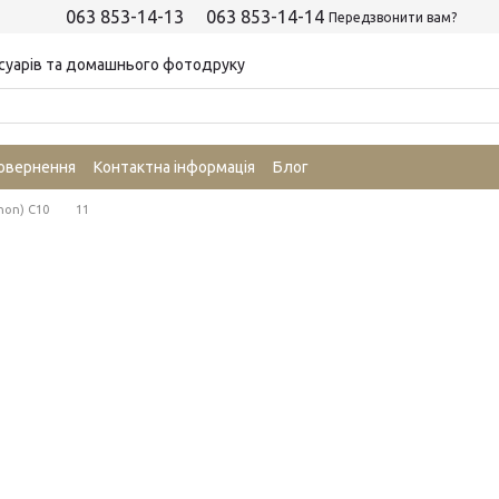
063 853-14-13
063 853-14-14
Передзвонити вам?
суарів та домашнього фотодруку
повернення
Контактна інформація
Блог
non) C10
11