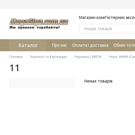
Перейти до основного контенту
Магазин комп'ютерних аксе
Каталог
Про нас
Оплата і доставка
Обмін та 
Головна
Чорнило та Картриджі
Чорнила CANON
Чорн. WWM (Ca
11
Немає товарів