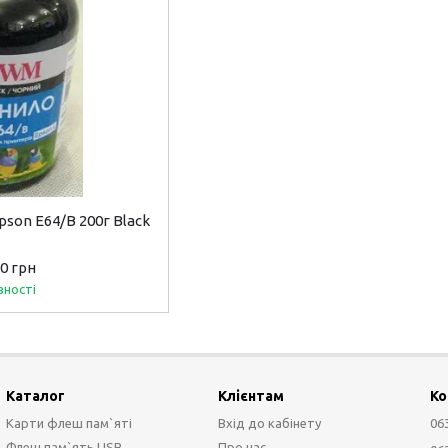
son E64/B 200г Black
50 грн
вності
Каталог
Клієнтам
Ко
Карти флеш пам`яті
Вхід до кабінету
06
Флеш пам`ять USB
Про нас