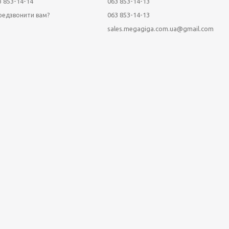
3 853-14-14
063 853-14-13
063 853-14-13
редзвонити вам?
sales.megagiga.com.ua@gmail.com