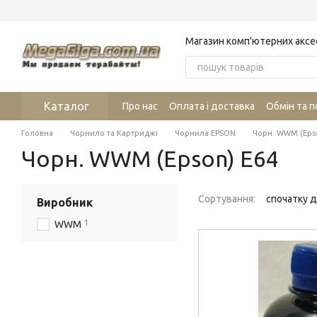
Перейти до основного контенту
Магазин комп'ютерних аксе
Каталог
Про нас
Оплата і доставка
Обмін та 
Головна
Чорнило та Картриджі
Чорнила EPSON
Чорн. WWM (Eps
Чорн. WWM (Epson) E64
Сортування:
спочатку 
Виробник
1
WWM