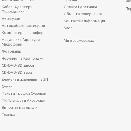
06
Кабелі Адаптери
Оплата і доставка
Пе
Перехідники
Обмін та повернення
Аксесуари
Контактна інформація
Автомобільні аксесуари
Блог
Комп`ютерна периферія
Навушники Гарнітури
Ми в соцмережах
Мікрофони
Фотопапір
Чорнило та Картриджі
CD-DVD-BD диски
CD-DVD-BD тара
Елементи живлення та ЗП
Сумки
Пакети Іграшки Сувеніри
ПК Планшети Аксесуари
Витратні матеріали
Техніка