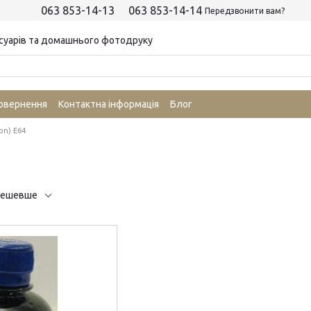
063 853-14-13
063 853-14-14
Передзвонити вам?
суарів та домашнього фотодруку
повернення
Контактна інформація
Блог
on) E64
дешевше