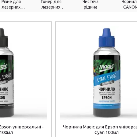
Різне для
Тонер для
Чистяча
Чорнил
лазерних
лазерних
рідина
CANO
принтерів
принтерів
Epson універсальні -
Чорнила Magic для Epson універса
 100мл
Cyan 100мл