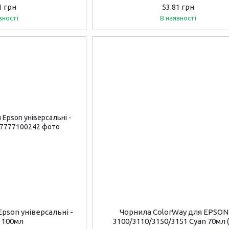
1 грн
53.81 грн
вності
В наявності
Epson універсальні -
Чорнила ColorWay для EPSON 
w 100мл
3100/3110/3150/3151 Cyan 70мл 