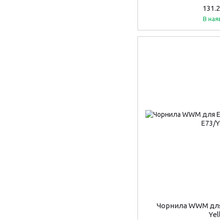
131.
В ная
Чорнила WWM для
Ye