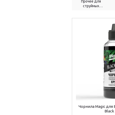
Прочее для
струйных
принтеров
Чорнила Magic для 
Black