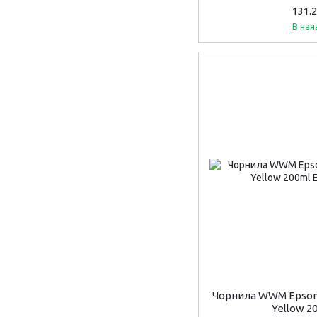
131.
В ная
Чорнила WWM Epson 
Yellow 2