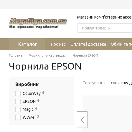
Перейти до основного контенту
Магазин комп'ютерних аксе
Каталог
Про нас
Оплата і доставка
Обмін та 
Головна
Чорнило та Картриджі
Чорнила EPSON
Чорнила EPSON
Сортування:
спочатку 
Виробник
4
ColorWay
4
EPSON
4
Magic
12
WWM