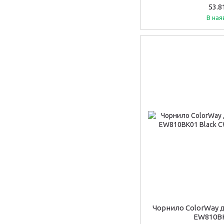
53.8
В ная
Чорнило ColorWay 
EW810BK