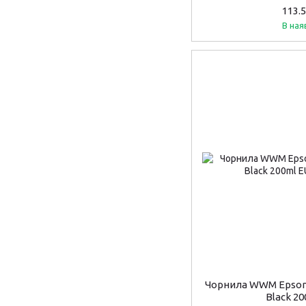
113.
В ная
Чорнила WWM Epson 
Black 2