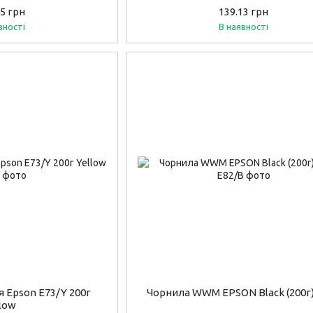
25 грн
139.13 грн
вності
В наявності
 Epson E73/Y 200г
Чорнила WWM EPSON Black (200г
llow