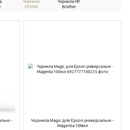
а
Чорнила
Чорнила HP,
N
EPSON
Brother
льні -
Чорнила Magic для Epson універсальні -
Magenta 100мл