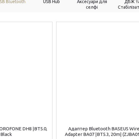
SB Bluetooth
USB Hub
Аксесуари для
ДБЖ т
селфі
Стабіліза
BOROFONE DH8 |BT5.0,
Адаптер Bluetooth BASEUS Wire
 Black
Adapter BA07 |BT5.3, 20m| (ZJBA0