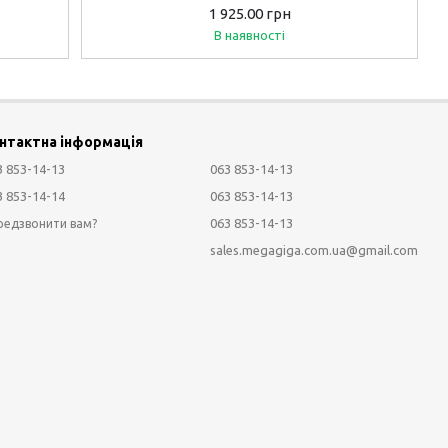
2*RCA)
1 925.00 грн
В наявності
нтактна інформація
3 853-14-13
063 853-14-13
3 853-14-14
063 853-14-13
063 853-14-13
редзвонити вам?
sales.megagiga.com.ua@gmail.com