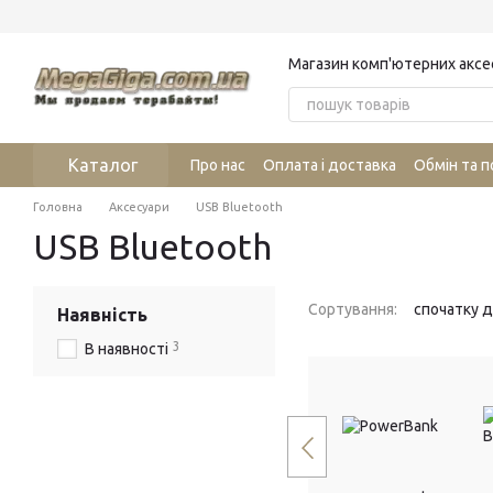
Перейти до основного контенту
Магазин комп'ютерних аксе
Каталог
Про нас
Оплата і доставка
Обмін та 
Головна
Аксесуари
USB Bluetooth
USB Bluetooth
Сортування:
спочатку 
Наявність
3
В наявності