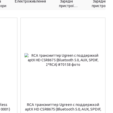
а
Електроживлення
Зарядні
Зарядні
тори
пристрої
пристрої
220V-->USB
Бездротові
less
RCA трансмиттер Ugreen с поддержкой
10001)
aptX HD CSR8675 (Bluetooth 5.0, AUX, SPDIF,