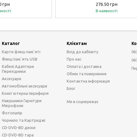
Black
0 грн
276.50 грн
вності
В наявності
Каталог
Клієнтам
Ко
Карти флеш пам`яті
Вхід до кабінету
06
Флеш пам`ять USB
Про нас
06
Кабелі Адаптери
Оплата і доставка
Пе
Перехідники
Обмін та повернення
Аксесуари
Контактна інформація
Автомобільні аксесуари
Блог
Комп`ютерна периферія
Навушники Гарнітури
Ми в соцмережах
Мікрофони
Фотопапір
Чорнило та Картриджі
CD-DVD-BD диски
CD-DVD-BD тара