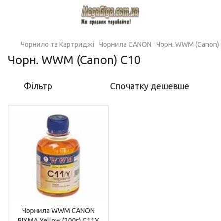
Чорнило та Картриджі
Чорнила CANON
Чорн. WWM (Canon)
Чорн. WWM (Canon) C10
Фільтр
Спочатку дешевше
Чорнила WWM CANON
PIXMA Yellow (200г) C11Y