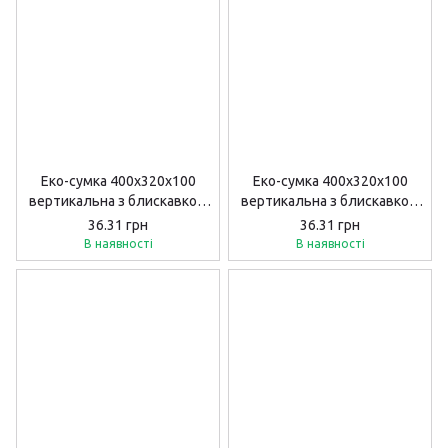
Еко-сумка 400х320х100
Еко-сумка 400х320х100
вертикальна з блискавкою
вертикальна з блискавкою
"кава".
"фази мiсяцю".
36.31 грн
36.31 грн
В наявності
В наявності