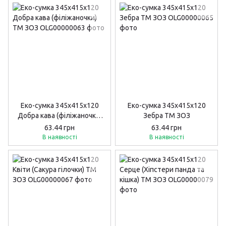
Еко-сумка 345х415х120
Еко-сумка 345х415х120
Добра кава (філіжаночки)
Зебра ТМ ЗОЗ
ТМ ЗОЗ
63.44 грн
63.44 грн
В наявності
В наявності