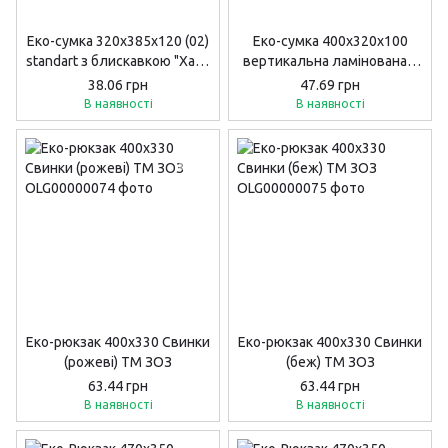
Еко-сумка 320х385х120 (02)
Еко-сумка 400х320х100
standart з блискавкою "Хакі"
вертикальна ламiнована з
довга ручка
блискавкою "Royal Lily".
38.06 грн
47.69 грн
В наявності
В наявності
Еко-рюкзак 400х330 Свинки
Еко-рюкзак 400х330 Свинки
(рожеві) ТМ ЗОЗ
(беж) ТМ ЗОЗ
63.44 грн
63.44 грн
В наявності
В наявності