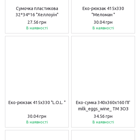
Сумочка пластикова
Еко-рюкзак 415х330
32*34*16 "Хеллоуїн"
"Меломан "
27.56 грн
30.04 грн
В наявності
В наявності
Еко-рюкзак 415х330 "L.O.L. "
Еко-сумка 340х360х160 ПГ
milk_eggs_wine_ ТМ ЗОЗ
30.04 грн
34.56 грн
В наявності
В наявності