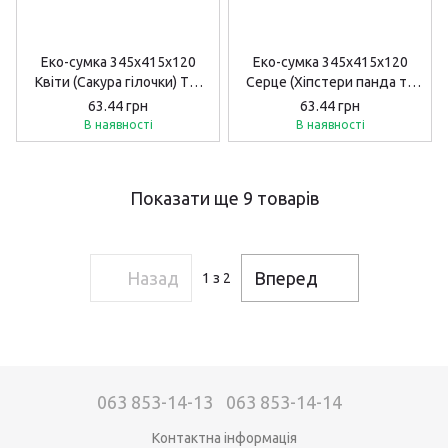
Еко-сумка 345х415х120
Еко-сумка 345х415х120
Квіти (Сакура гілочки) ТМ
Серце (Хіпстери панда та
ЗОЗ
кішка) ТМ ЗОЗ
63.44 грн
63.44 грн
В наявності
В наявності
Показати ще 9 товарів
Назад
Вперед
1
з 2
063 853-14-13
063 853-14-14
Контактна інформація