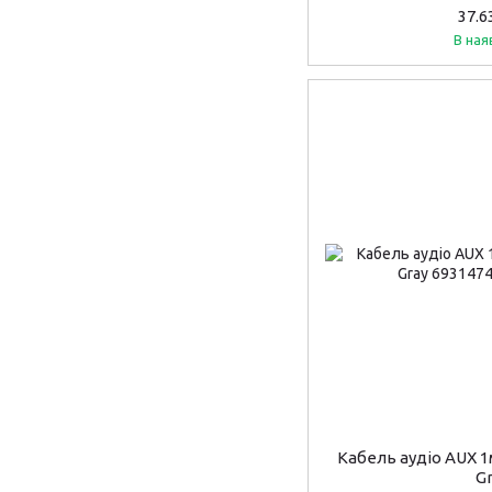
37.6
В ная
Кабель аудіо AUX 
G