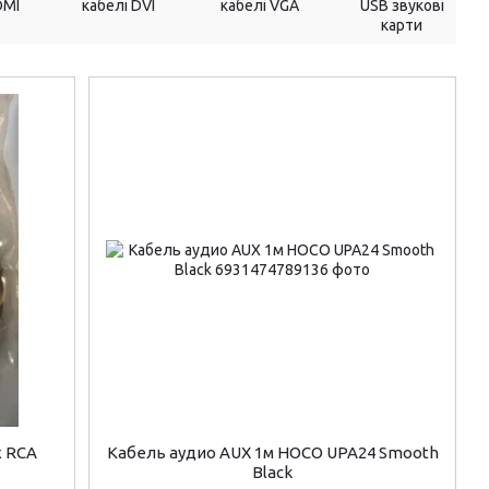
DMI
кабелі DVI
кабелі VGA
USB звукові
карти
х RCA
Кабель аудио AUX 1м HOCO UPA24 Smooth
Black