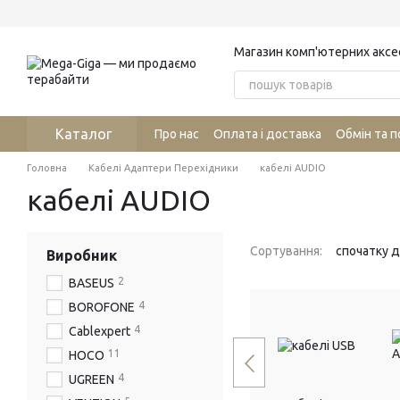
Перейти до основного контенту
Магазин комп'ютерних аксе
Каталог
Про нас
Оплата і доставка
Обмін та 
Головна
Кабелі Адаптери Перехідники
кабелі AUDIO
кабелі AUDIO
Сортування:
спочатку 
Виробник
2
BASEUS
4
BOROFONE
4
Cablexpert
11
HOCO
4
UGREEN