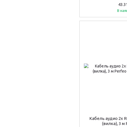
43.3
В ная
Кабель аудио 2х R
(вилка), 3 м