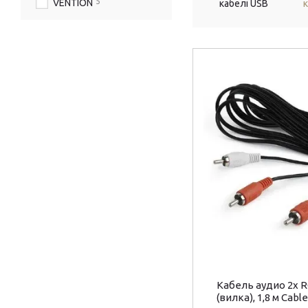
5
VENTION
кабелі USB
к
Кабель аудио 2х R
(вилка), 1,8 м Cab