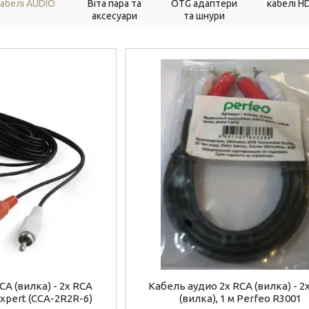
абелі AUDIO
Віта пара та
OTG адаптери
кабелі H
аксесуари
та шнури
CA (вилка) - 2х RCA
Кабель аудио 2х RCA (вилка) - 2
lexpert (CCA-2R2R-6)
(вилка), 1 м Perfeo R3001