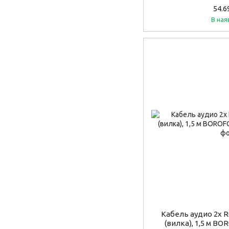
54.6
В ная
Кабель аудио 2х R
(вилка), 1,5 м B