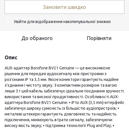
Замовити швидко
Увійти
для відображення накопичувальної знижки
%
До обраного
Порівняти
Опис
AUX-адаптер Borofone BV21 Genuine — це високоякісне
рішення для передачі аудіосигналу між пристроями з
роз’ємами iP та 3,5 мм. Якісні конектори гарантують надійне
з’єднання і чистоту звуку. З компактним розміром та вагою
лише 3 г цей кабель забезпечує ідеальне поєднання зручності
використання та високої продуктивності. Особливості AUX-
адаптера Borofone BV21 Genuine: • iP to AUX (3,5 mm) інтерфейс
забезпечує широку сумісність із більшістю аудіопристроїв; •
металеві штекери гарантують довговічність та надійність
підключення, мінімізують втрати сигналу, забезпечуючи
високу якість звуку; • підтримка технології Plug and Play; •