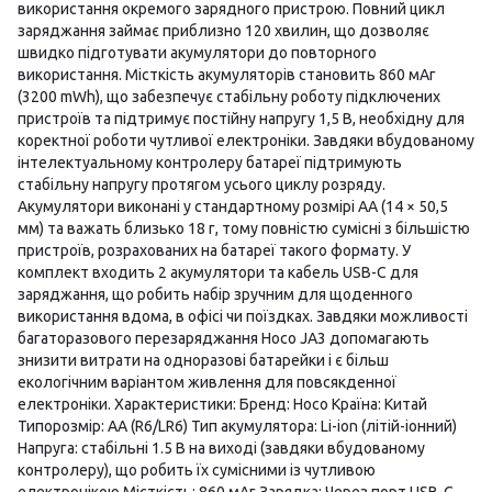
використання окремого зарядного пристрою. Повний цикл
заряджання займає приблизно 120 хвилин, що дозволяє
швидко підготувати акумулятори до повторного
використання. Місткість акумуляторів становить 860 мАг
(3200 mWh), що забезпечує стабільну роботу підключених
пристроїв та підтримує постійну напругу 1,5 В, необхідну для
коректної роботи чутливої електроніки. Завдяки вбудованому
інтелектуальному контролеру батареї підтримують
стабільну напругу протягом усього циклу розряду.
Акумулятори виконані у стандартному розмірі AA (14 × 50,5
мм) та важать близько 18 г, тому повністю сумісні з більшістю
пристроїв, розрахованих на батареї такого формату. У
комплект входить 2 акумулятори та кабель USB-C для
заряджання, що робить набір зручним для щоденного
використання вдома, в офісі чи поїздках. Завдяки можливості
багаторазового перезаряджання Hoco JA3 допомагають
знизити витрати на одноразові батарейки і є більш
екологічним варіантом живлення для повсякденної
електроніки. Характеристики: Бренд: Hoco Країна: Китай
Типорозмір: AA (R6/LR6) Тип акумулятора: Li-ion (літій-іонний)
Напруга: стабільні 1.5 В на виході (завдяки вбудованому
контролеру), що робить їх сумісними із чутливою