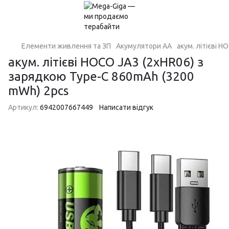
Елементи живлення та ЗП
Акумулятори AA
акум. літієві 
акум. літієві HOCO JA3 (2xHR06) з
зарядкою Type-C 860mAh (3200
mWh) 2pcs
Артикул:
6942007667449
Написати відгук