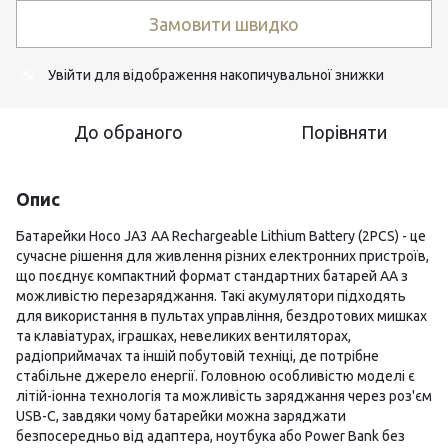
Замовити швидко
Увійти
для відображення накопичувальної знижки
%
До обраного
Порівняти
Опис
Батарейки Hoco JA3 AA Rechargeable Lithium Battery (2PCS) - це
сучасне рішення для живлення різних електронних пристроїв,
що поєднує компактний формат стандартних батарей AA з
можливістю перезаряджання. Такі акумулятори підходять
для використання в пультах управління, бездротових мишках
та клавіатурах, іграшках, невеликих вентиляторах,
радіоприймачах та іншій побутовій техніці, де потрібне
стабільне джерело енергії. Головною особливістю моделі є
літій-іонна технологія та можливість заряджання через роз'єм
USB-C, завдяки чому батарейки можна заряджати
безпосередньо від адаптера, ноутбука або Power Bank без