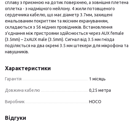
сплаву з приємною на дотик поверхнею, а зовнішня плетена
оплетка - з надміцного нейлону. 4 жили потовщеного
сердечника кабелю, що має діаметр 3.7мм, захищені
емальованим покриттям та якісним екрануванням,
складаються з 56 мідних провідників. Встановлення
з'єднання між пристроями здійснюється через AUX female
(3.5mm) – 2xAUX male (3.5mm). Сигнал від 3.5 мм гнізда
поділяється на два окремі 3.5 мм штекери для мікрофона та
навушників.
Характеристики
Гарантія
1 місяць
Довжина кабелю
0,25 метра
Виробник
HOCO
Відгуки