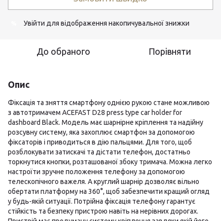
Увійти
для відображення накопичувальної знижки
%
До обраного
Порівняти
Опис
Фіксація та зняття смартфону однією рукою стане можливою
з автотримачем ACEFAST D28 press type car holder for
dashboard Black. Модель має шарнірне кріплення та надійну
розсувну систему, яка захоплює смартфон за допомогою
фіксаторів і приводиться в дію пальцями. Для того, щоб
розблокувати затискачі та дістати телефон, достатньо
торкнутися кнопки, розташованої збоку тримача. Можна легко
настроїти зручне положення телефону за допомогою
телескопічного важеля. А круглий шарнір дозволяє вільно
обертати платформу на 360°, щоб забезпечити кращий огляд
у будь-якій ситуації. Потрійна фіксація телефону гарантує
стійкість та безпеку пристрою навіть на нерівних дорогах.