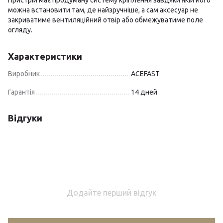
Пристрій має продуману систему кріплення завдяки якій його
можна встановити там, де найзручніше, а сам аксесуар не
закриватиме вентиляційний отвір або обмежуватиме поле
огляду.
Характеристики
Виробник
ACEFAST
Гарантія
14 дней
Відгуки
Додайте перший відгук