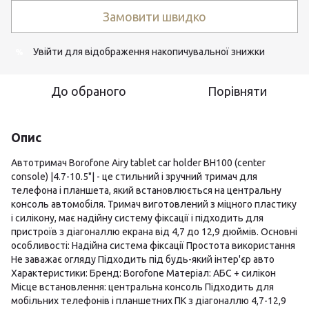
Замовити швидко
Увійти
для відображення накопичувальної знижки
%
До обраного
Порівняти
Опис
Автотримач Borofone Airy tablet car holder BH100 (center
console) |4.7-10.5"| - це стильний і зручний тримач для
телефона і планшета, який встановлюється на центральну
консоль автомобіля. Тримач виготовлений з міцного пластику
і силікону, має надійну систему фіксації і підходить для
пристроїв з діагоналлю екрана від 4,7 до 12,9 дюймів. Основні
особливості: Надійна система фіксації Простота використання
Не заважає огляду Підходить під будь-який інтер'єр авто
Характеристики: Бренд: Borofone Матеріал: АБС + силікон
Місце встановлення: центральна консоль Підходить для
мобільних телефонів і планшетних ПК з діагоналлю 4,7-12,9