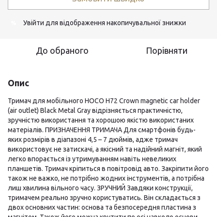
Увійти
для відображення накопичувальної знижки
%
До обраного
Порівняти
Опис
Тримач для мобільного HOCO H72 Crown magnetic car holder
(air outlet) Black Metal Gray відрізняється практичністю,
зручністю використання та хорошою якістю використаних
матеріалів. ПРИЗНАЧЕННЯ ТРИМАЧА Для смартфонів будь-
яких розмірів в діапазоні 4,5 – 7 дюймів, адже тримач
використовує не затискачі, а якісний та надійний магніт, який
легко впорається із утримуванням навіть невеликих
планшетів. Тримач кріпиться в повітровід авто. Закріпити його
також не важко, не потрібно жодних інструментів, а потрібна
лиш хвилина вільного часу. ЗРУЧНИЙ Завдяки конструкції,
тримачем реально зручно користуватись. Він складається з
двох основних частин: основа та безпосередня пластина з