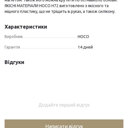
магнітом. Також його можна крутити по осі навколо основи.
ЯКІСНІ МАТЕРІАЛИ HOCO H72 виготовлено з якісного та
міцного пластику, що не тріщить в руках, а також силікону.
Характеристики
Виробник
HOCO
Гарантія
14 дней
Відгуки
Додайте перший відгук
Написати відгук