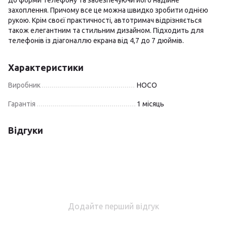
до форми телефону та забезпечуючи його надійне
захоплення. Причому все це можна швидко зробити однією
рукою. Крім своєї практичності, автотримач відрізняється
також елегантним та стильним дизайном. Підходить для
телефонів із діагоналлю екрана від 4,7 до 7 дюймів.
Характеристики
Виробник
HOCO
Гарантія
1 місяць
Відгуки
Додайте перший відгук