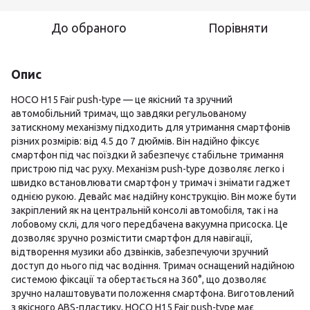
До обраного
Порівняти
Опис
HOCO H15 Fair push-type — це якісний та зручний
автомобільний тримач, що завдяки регульованому
затискному механізму підходить для утримання смартфонів
різних розмірів: від 4.5 до 7 дюймів. Він надійно фіксує
смартфон під час поїздки й забезпечує стабільне тримання
пристрою під час руху. Механізм push-type дозволяє легко і
швидко встановлювати смартфон у тримач і знімати гаджет
однією рукою. Девайс має надійну конструкцію. Він може бути
закріплений як на центральній консолі автомобіля, так і на
лобовому склі, для чого передбачена вакуумна присоска. Це
дозволяє зручно розмістити смартфон для навігації,
відтворення музики або дзвінків, забезпечуючи зручний
доступ до нього під час водіння. Тримач оснащений надійною
системою фіксації та обертається на 360°, що дозволяє
зручно налаштовувати положення смартфона. Виготовлений
з якісного ABS-пластику, HOCO H15 Fair push-type має