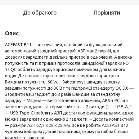
До обраного
Порівняти
Опис
ACEFAST B11 — це сучасний, надійний та функціональний
автомобільний зарядний пристрій. АЗП має 2 портИ, що
дозволяє заряджати декілька пристроїв одночасно. А висока
потужність та підтримка протоколів швидкісної зарядки PD
та QC роблять зарядку корисним помічником для кожного
водія. Детальніші характеристики зарядного пристрою: −
Вихідна потужність: 60 W. − Забезпечує швидку зарядку
завдяки потужності до 30 Вт та підтримці стандарту QC 3.0 —
Зарядити ваш гаджет до 3 разів швидше за стандартну
зарядку. − Міцний — виготовлений з алюмінію, ABS + PC, що
забезпечує ударо- та термостійкість. − 2 виходи (1 — USB-A, 1
— USB Type-C) роблять АЗП достатньо функціональним, адже
можна заряджати одночасно 2 гаджети. − Досить компактний
— розміри АЗП 62,7 х 28 х 28 мм. Все це робить ACEFAST B12
чудовим вибором для автовласника, якому потрібна більша
швидкість зарядки.