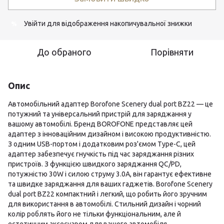
Увійти
для відображення накопичувальної знижки
%
До обраного
Порівняти
Опис
Автомобільний адаптер Borofone Scenery dual port BZ22 — це
потужний та універсальний пристрій для заряджання у
вашому автомобілі. Бренд BOROFONE представляє цей
адаптер з інноваційним дизайном і високою продуктивністю.
З одним USB-портом і додатковим роз'ємом Type-C, цей
адаптер забезпечує гнучкість під час заряджання різних
пристроїв. З функцією швидкого заряджання QC/PD,
потужністю 30W і силою струму 3.0A, він гарантує ефективне
та швидке заряджання для ваших гаджетів. Borofone Scenery
dual port BZ22 компактний і легкий, що робить його зручним
для використання в автомобілі. Стильний дизайн і чорний
колір роблять його не тільки функціональним, але й