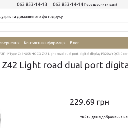
063 853-14-13
063 853-14-14
Передзвонити вам?
суарів та домашнього фотодруку
повернення
Контактна інформація
Блог
АЗП 1*Type-C+1*USB HOCO Z42 Light road dual port digital display PD20W+QC3.0 car 
2 Light road dual port digit
229.69 грн
%
Увійти
для відображення на