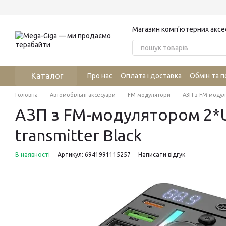
Перейти до основного контенту
Магазин комп'ютерних аксе
Каталог
Про нас
Оплата і доставка
Обмін та 
Головна
Автомобільні аксесуари
FM модулятори
АЗП з FM-модул
АЗП з FM-модулятором 2*U
transmitter Black
В наявності
Артикул: 6941991115257
Написати відгук