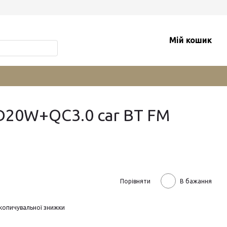
Мій кошик
D20W+QC3.0 car BT FM
Порівняти
В бажання
копичувальної знижки