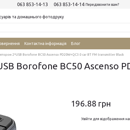
063 853-14-13
063 853-14-14
Передзвонити вам?
суарів та домашнього фотодруку
повернення
Контактна інформація
Блог
ятором 2*USB Borofone BC50 Ascenso PD20W+QC3.0 car BT FM transmitter Black
SB Borofone BC50 Ascenso P
196.88 грн
%
Увійти
для відображення на