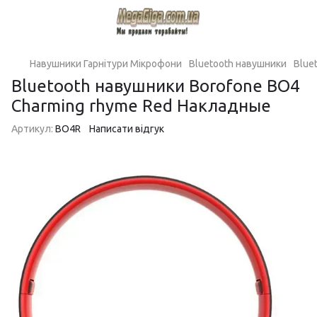
Навушники Гарнітури Мікрофони
Bluetooth навушники
Blue
Bluetooth навушники Borofone BO4
Charming rhyme Red Накладные
Артикул:
BO4R
Написати відгук