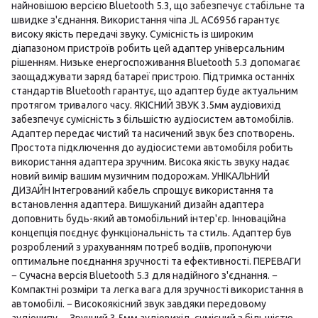
найновішою версією Bluetooth 5.3, що забезпечує стабільне та
швидке з'єднання. Використання чіпа JL AC6956 гарантує
високу якість передачі звуку. Сумісність із широким
діапазоном пристроїв робить цей адаптер універсальним
рішенням. Низьке енергоспоживання Bluetooth 5.3 допомагає
заощаджувати заряд батареї пристрою. Підтримка останніх
стандартів Bluetooth гарантує, що адаптер буде актуальним
протягом тривалого часу. ЯКІСНИЙ ЗВУК 3.5мм аудіовихід
забезпечує сумісність з більшістю аудіосистем автомобілів.
Адаптер передає чистий та насичений звук без спотворень.
Простота підключення до аудіосистеми автомобіля робить
використання адаптера зручним. Висока якість звуку надає
новий вимір вашим музичним подорожам. УНІКАЛЬНИЙ
ДИЗАЙН Інтегрований кабель спрощує використання та
встановлення адаптера. Вишуканий дизайн адаптера
доповнить будь-який автомобільний інтер'єр. Інноваційна
концепція поєднує функціональність та стиль. Адаптер був
розроблений з урахуванням потреб водіїв, пропонуючи
оптимальне поєднання зручності та ефективності. ПЕРЕВАГИ
− Сучасна версія Bluetooth 5.3 для надійного з'єднання. −
Компактні розміри та легка вага для зручності використання в
автомобілі. − Високоякісний звук завдяки передовому