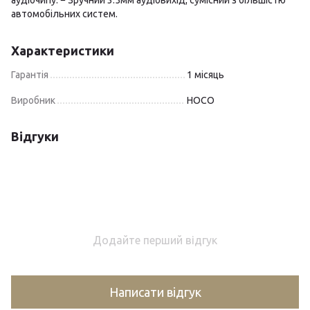
аудіочипу. − Зручний 3.5мм аудіовихід, сумісний з більшістю
автомобільних систем.
Характеристики
Гарантія
1 місяць
Виробник
HOCO
Відгуки
Додайте перший відгук
Написати відгук