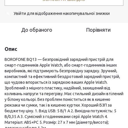
Увійти
для відображення накопичувальної знижки
%
До обраного
Порівняти
Опис
BOROFONE BQ13 — безпровідний зарядний пристрій для
смарт-годинників Apple Watch, або смарт-годинників інших
виробників, які підтримують безпровідну зарядку. Зручний,
компактний та ефективний бездротовий зарядний пристрій,
що чудово впорається із зарядкою ваших Apple Watch.
Зроблений з міцного пластику, надійний, захищений від
коливань напруги та перегріву. Має стильний дизайн втілений
у білому кольорі. Без проблем поміститься як в кишеню
рюкзака чи сумки, так і в кишеню куртки. Хороший БЗП за
бюджетну ціну. 1. Вхід USB: 5 В/1 А 2. Вихідна потужність: 5
В/0,35 А 3. Сумісний з годинниками серії Apple Watch 4.
Матеріал: ABS+PC 5. Розмір: 27 х 7 мм (діаметр/висота);