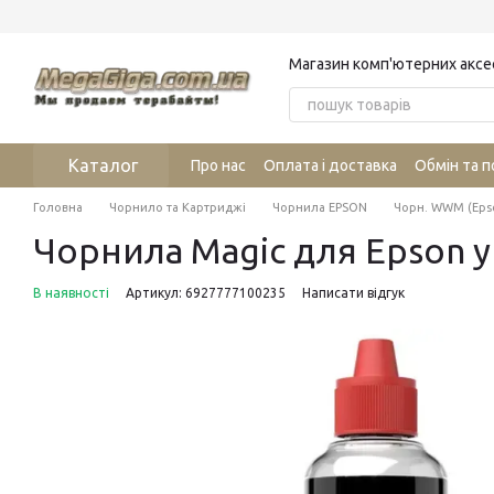
Перейти до основного контенту
Магазин комп'ютерних аксе
Каталог
Про нас
Оплата і доставка
Обмін та 
Головна
Чорнило та Картриджі
Чорнила EPSON
Чорн. WWM (Eps
Чорнила Magic для Epson у
В наявності
Артикул: 6927777100235
Написати відгук