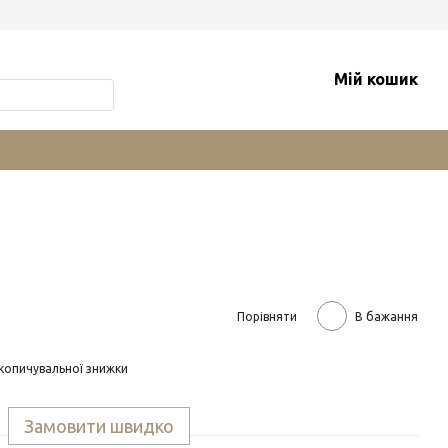
Мій кошик
Порівняти
В бажання
копичувальної знижки
Замовити швидко