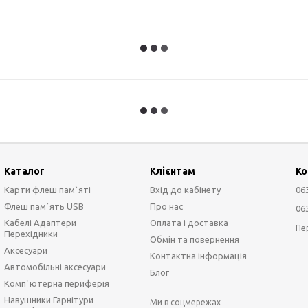
Каталог
Клієнтам
Ко
Карти флеш пам`яті
Вхід до кабінету
06
Флеш пам`ять USB
Про нас
06
Кабелі Адаптери
Оплата і доставка
Пе
Перехідники
Обмін та повернення
Аксесуари
Контактна інформація
Автомобільні аксесуари
Блог
Комп`ютерна периферія
Навушники Гарнітури
Ми в соцмережах