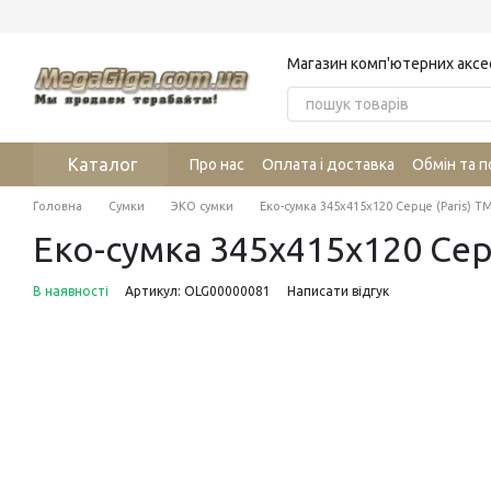
Перейти до основного контенту
Магазин комп'ютерних аксе
Каталог
Про нас
Оплата і доставка
Обмін та 
Головна
Сумки
ЭКО сумки
Еко-сумка 345х415х120 Серце (Paris) Т
Еко-сумка 345х415х120 Сер
В наявності
Артикул: OLG00000081
Написати відгук