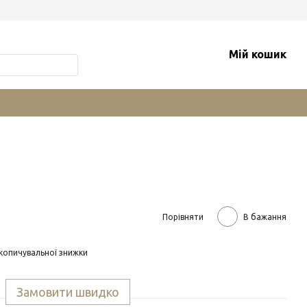
Мій кошик
Порівняти
В бажання
копичувальної знижки
Замовити швидко