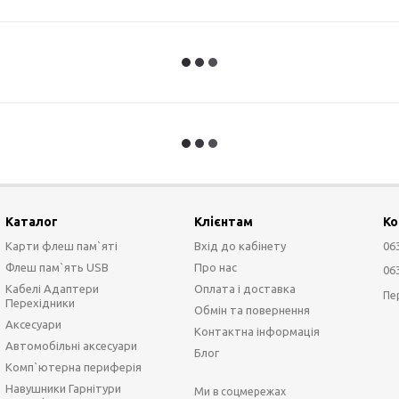
Каталог
Клієнтам
Ко
Карти флеш пам`яті
Вхід до кабінету
06
Флеш пам`ять USB
Про нас
06
Кабелі Адаптери
Оплата і доставка
Пе
Перехідники
Обмін та повернення
Аксесуари
Контактна інформація
Автомобільні аксесуари
Блог
Комп`ютерна периферія
Навушники Гарнітури
Ми в соцмережах