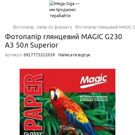
Фотопапір
папір А3 формату
Фотопапiр глянцевий MAGIC G
Фотопапiр глянцевий MAGIC G230
A3 50л Superior
Артикул:
6927775322059
Написати відгук