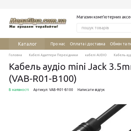
Перейти до основного контенту
Магазин комп'ютерних аксе
Каталог
Про нас
Оплата і доставка
Обмін та 
Головна
Кабелі Адаптери Перехідники
кабелі AUDIO
Кабель ауд
Кабель аудіо mini Jack 3.5
(VAB-R01-B100)
В наявності
Артикул: VAB-R01-B100
Написати відгук