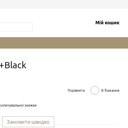
Мій кошик
+Black
Порівняти
В бажання
копичувальної знижки
Замовити швидко