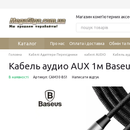
Перейти до основного контенту
Магазин комп'ютерних аксе
Каталог
Про нас
Оплата і доставка
Обмін та 
Головна
Кабелі Адаптери Перехідники
кабелі AUDIO
Кабель ауд
Кабель аудио AUX 1м Baseus
В наявності
Артикул: CAM30-BS1
Написати відгук