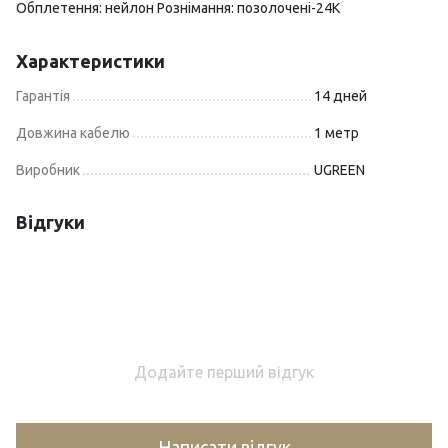
Обплетення: нейлон Рознімання: позолочені-24К
Характеристики
Гарантія
14 дней
Довжина кабелю
1 метр
Виробник
UGREEN
Відгуки
Додайте перший відгук
Написати відгук