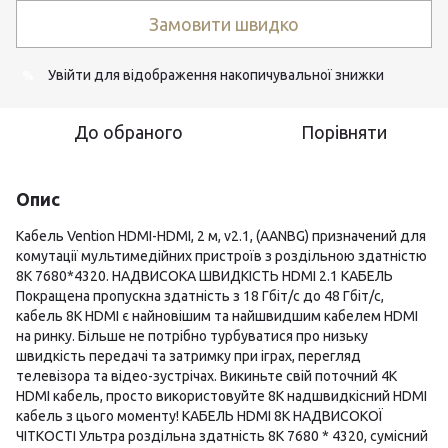
Замовити швидко
Увійти
для відображення накопичувальної знижки
%
До обраного
Порівняти
Опис
Кабель Vention HDMI-HDMI, 2 м, v2.1, (AANBG) призначений для
комутації мультимедійних пристроїв з роздільною здатністю
8K 7680*4320. НАДВИСОКА ШВИДКІСТЬ HDMI 2.1 КАБЕЛЬ
Покращена пропускна здатність з 18 Гбіт/с до 48 Гбіт/с,
кабель 8K HDMI є найновішим та найшвидшим кабелем HDMI
на ринку. Більше не потрібно турбуватися про низьку
швидкість передачі та затримку при іграх, перегляд
телевізора та відео-зустрічах. Викиньте свій поточний 4K
HDMI кабель, просто використовуйте 8K надшвидкісний HDMI
кабель з цього моменту! КАБЕЛЬ HDMI 8K НАДВИСОКОЇ
ЧІТКОСТІ Ультра роздільна здатність 8K 7680 * 4320, сумісний