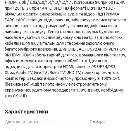
з HDMI 2.0b / 2.0a/2.0/1.4/1.3/1.2/1.1, підтримка 8K при 60 Гц, 4K
при 120 Гц, 2K при 144 Гц, UHD, HD форматі Ultra HD та 3D-
візуальні ефекти, синхронізацію аудіо та відео. ПІДТРИМКА
ЕARC eARC спрощує підключення, забезпечує велику простоту
використання та підтримує найсучасніші аудіоформати та
найвищу якість звуку. Тепер стало простіше, ніж будь-коли,
насолоджуватися якісним звуком у кінотеатрі за допомогою
кабелю HDMI 8K у вітальні для створення захоплюючого
багатовимірного враження. ШИРОКЕ ЗАСТОСУВАННЯ VENTION
8K HDMI-HDMI кабель гарний для ігор, домашнього кінотеатру,
офісу (відеозустрічі та проекції), VR/AR і т.д. Ідеально
підходить для всіх пристроїв HDMI, таких як PS5/PS4/PS3,
Xbox, Apple TV, Fire TV , Roku TV, UHD TV, проектор, монітор,
комп'ютер. Завдяки високочистому провіднику зі 100% OFC
(безкисневої міді) та потрійному електромагнітному
екрануванню, здатному передавати 100% даних, необхідних
для 8K UHD.
Характеристики
Довжина кабелю
2 метра