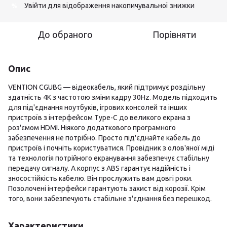
Увійти
для відображення накопичувальної знижки
%
До обраного
Порівняти
Опис
VENTION CGUBG — відеокабель, який підтримує роздільну
здатність 4K з частотою зміни кадру 30Hz. Модель підходить
для під'єднання ноутбуків, ігрових консолей та інших
пристроїв з інтерфейсом Type-C до великого екрана з
роз'ємом HDMI. Ніякого додаткового програмного
забезпечення не потрібно. Просто під'єднайте кабель до
пристроїв і почніть користуватися. Провідник з олов'яної міді
та технологія потрійного екранування забезпечує стабільну
передачу сигналу. А корпус з ABS гарантує надійність і
зносостійкість кабелю. Він прослужить вам довгі роки.
Позолочені інтерфейси гарантують захист від корозії. Крім
того, вони забезпечують стабільне з'єднання без перешкод.
Характеристики