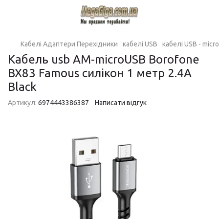
Кабелі Адаптери Перехідники
кабелі USB
кабелі USB - micr
Кабель usb AM-microUSB Borofone
BX83 Famous силікон 1 метр 2.4A
Black
Артикул:
6974443386387
Написати відгук