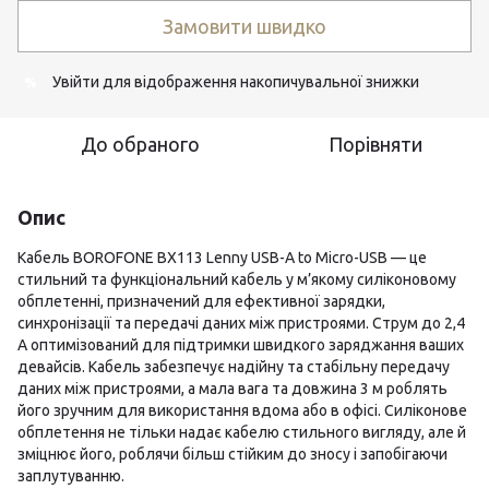
Замовити швидко
Увійти
для відображення накопичувальної знижки
%
До обраного
Порівняти
Опис
Кабель BOROFONE BX113 Lenny USB-A to Micro-USB — це
стильний та функціональний кабель у м’якому силіконовому
обплетенні, призначений для ефективної зарядки,
синхронізації та передачі даних між пристроями. Струм до 2,4
A оптимізований для підтримки швидкого заряджання ваших
девайсів. Кабель забезпечує надійну та стабільну передачу
даних між пристроями, а мала вага та довжина 3 м роблять
його зручним для використання вдома або в офісі. Силіконове
обплетення не тільки надає кабелю стильного вигляду, але й
зміцнює його, роблячи більш стійким до зносу і запобігаючи
заплутуванню.