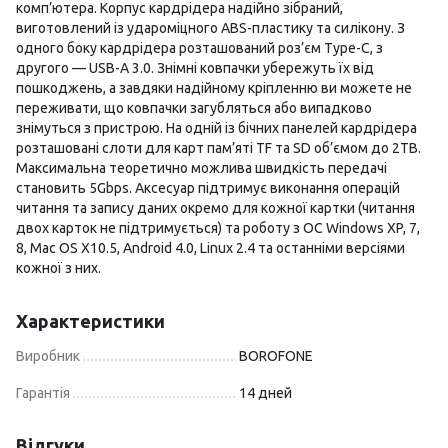
комп’ютера. Корпус кардрідера надійно зібраний,
виготовлений із удароміцного ABS-пластику та силікону. З
одного боку кардрідера розташований роз’єм Type-C, з
другого — USB-A 3.0. Знімні ковпачки убережуть їх від
пошкоджень, а завдяки надійному кріпленню ви можете не
переживати, що ковпачки загубляться або випадково
знімуться з пристрою. На одній із бічних панелей кардрідера
розташовані слоти для карт пам’яті TF та SD об’ємом до 2TB.
Максимальна теоретично можлива швидкість передачі
становить 5Gbps. Аксесуар підтримує виконання операцій
читання та запису даних окремо для кожної картки (читання
двох карток не підтримується) та роботу з ОС Windows XP, 7,
8, Mac OS X10.5, Android 4.0, Linux 2.4 та останніми версіями
кожної з них.
Характеристики
Виробник
BOROFONE
Гарантія
14 дней
Відгуки