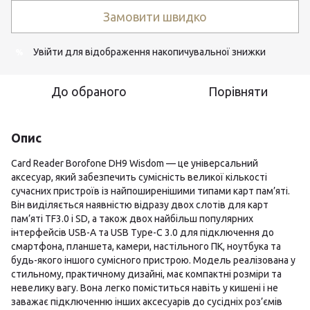
Замовити швидко
Увійти
для відображення накопичувальної знижки
%
До обраного
Порівняти
Опис
Card Reader Borofone DH9 Wisdom — це універсальний
аксесуар, який забезпечить сумісність великої кількості
сучасних пристроїв із найпоширенішими типами карт пам’яті.
Він виділяється наявністю відразу двох слотів для карт
пам’яті TF3.0 і SD, а також двох найбільш популярних
інтерфейсів USB-А та USB Type-C 3.0 для підключення до
смартфона, планшета, камери, настільного ПК, ноутбука та
будь-якого іншого сумісного пристрою. Модель реалізована у
стильному, практичному дизайні, має компактні розміри та
невелику вагу. Вона легко поміститься навіть у кишені і не
заважає підключенню інших аксесуарів до сусідніх роз’ємів