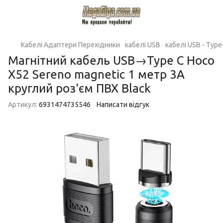
Кабелі Адаптери Перехідники
кабелі USB
кабелі USB - Type
Магнітний кабель USB→Type C Hoco
X52 Sereno magnetic 1 метр 3A
круглий роз'єм ПВХ Black
Артикул:
6931474735546
Написати відгук