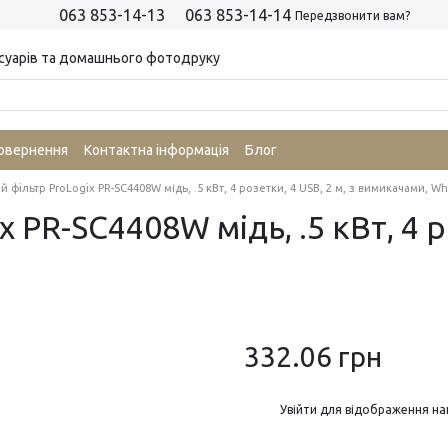
063 853-14-13
063 853-14-14
Передзвонити вам?
суарів та домашнього фотодруку
повернення
Контактна інформація
Блог
фiльтр ProLogix PR-SC4408W мідь, .5 кВт, 4 розетки, 4 USB, 2 м, з вимикачами, Wh
PR-SC4408W мідь, .5 кВт, 4 ро
332.06 грн
%
Увійти
для відображення на