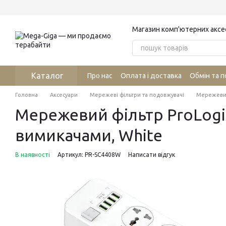
Перейти до основного контенту
Магазин комп'ютерних аксе
Каталог
Про нас
Оплата і доставка
Обмін та 
Головна
Аксесуари
Мережеві фільтри та подовжувачі
Мережевий 
Мережевий фiльтр ProLogix 
вимикачами, White
В наявності
Артикул: PR-SC4408W
Написати відгук