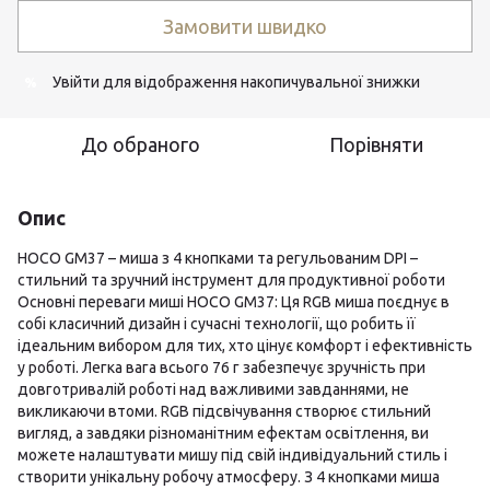
Замовити швидко
Увійти
для відображення накопичувальної знижки
%
До обраного
Порівняти
Опис
HOCO GM37 – миша з 4 кнопками та регульованим DPI –
стильний та зручний інструмент для продуктивної роботи
Основні переваги миші HOCO GM37: Ця RGB миша поєднує в
собі класичний дизайн і сучасні технології, що робить її
ідеальним вибором для тих, хто цінує комфорт і ефективність
у роботі. Легка вага всього 76 г забезпечує зручність при
довготривалій роботі над важливими завданнями, не
викликаючи втоми. RGB підсвічування створює стильний
вигляд, а завдяки різноманітним ефектам освітлення, ви
можете налаштувати мишу під свій індивідуальний стиль і
створити унікальну робочу атмосферу. З 4 кнопками миша