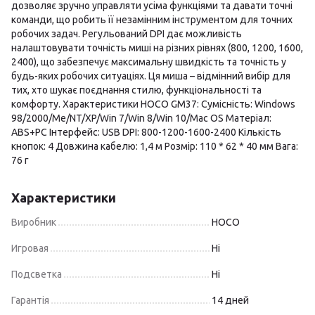
дозволяє зручно управляти усіма функціями та давати точні
команди, що робить її незамінним інструментом для точних
робочих задач. Регульований DPI дає можливість
налаштовувати точність миші на різних рівнях (800, 1200, 1600,
2400), що забезпечує максимальну швидкість та точність у
будь-яких робочих ситуаціях. Ця миша – відмінний вибір для
тих, хто шукає поєднання стилю, функціональності та
комфорту. Характеристики HOCO GM37: Сумісність: Windows
98/2000/Me/NT/XP/Win 7/Win 8/Win 10/Mac OS Матеріал:
ABS+PC Інтерфейс: USB DPI: 800-1200-1600-2400 Кількість
кнопок: 4 Довжина кабелю: 1,4 м Розмір: 110 * 62 * 40 мм Вага:
76 г
Характеристики
Виробник
HOCO
Игровая
Ні
Подсветка
Ні
Гарантія
14 дней