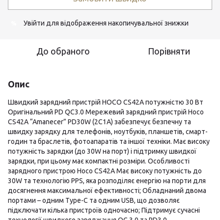
Увійти
для відображення накопичувальної знижки
%
До обраного
Порівняти
Опис
Швидкий зарядний пристрій HOCO CS42A потужністю 30 Вт
Оригінальний PD QC3.0 Мережевий зарядний пристрій Hoco
CS42A “Amanecer” PD30W (2C1A) забезпечує безпечну та
швидку зарядку для телефонів, ноутбуків, планшетів, смарт-
годин та браслетів, фотоапаратів та іншої техніки. Має високу
потужність зарядки (до 30W на порт) і підтримку швидкої
зарядки, при цьому має компактні розміри. Особливості
зарядного пристрою Hoco CS42A Має високу потужність до
30W та технологію PPS, яка розподіляє енергію на порти для
досягнення максимальної ефективності; Обладнаний двома
портами – одним Type-C та одним USB, що дозволяє
підключати кілька пристроїв одночасно; Підтримує сучасні