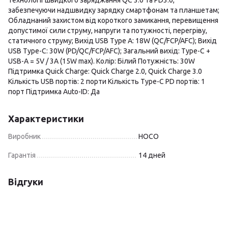
технології швидкого заряджання QC 3.0 та PD3.0,
забезпечуючи надшвидку зарядку смартфонам та планшетам;
Обладнаний захистом від короткого замикання, перевищення
допустимої сили струму, напруги та потужності, перегріву,
статичного струму; Вихід USB Type A: 18W (QC/FCP/AFC); Вихід
USB Type-C: 30W (PD/QC/FCP/AFC); Загальний вихід: Type-C +
USB-A = 5V / 3A (15W max). Колір: Білий Потужність: 30W
Підтримка Quick Charge: Quick Charge 2.0, Quick Charge 3.0
Кількість USB портів: 2 порти Кількість Type-C PD портів: 1
порт Підтримка Auto-ID: Да
Характеристики
Виробник
HOCO
Гарантія
14 дней
Відгуки