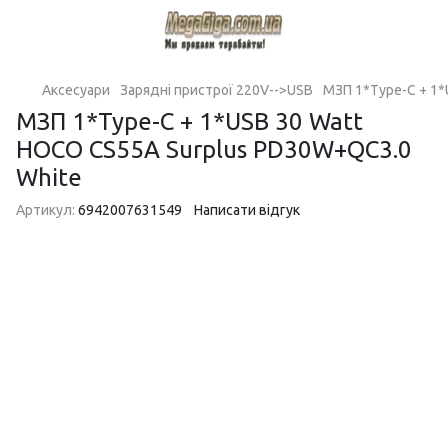
Аксесуари
Зарядні пристрої 220V-->USB
МЗП 1*Type-C + 1*
МЗП 1*Type-C + 1*USB 30 Watt
HOCO CS55A Surplus PD30W+QC3.0
White
Артикул:
6942007631549
Написати відгук