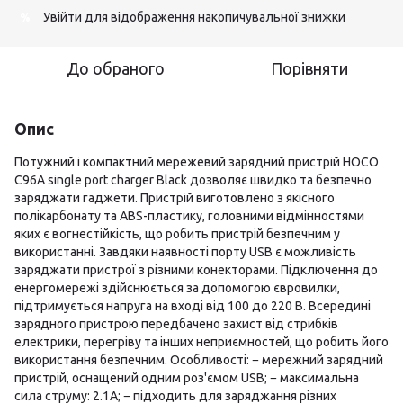
Увійти
для відображення накопичувальної знижки
%
До обраного
Порівняти
Опис
Потужний і компактний мережевий зарядний пристрій HOCO
C96A single port charger Black дозволяє швидко та безпечно
заряджати гаджети. Пристрій виготовлено з якісного
полікарбонату та ABS-пластику, головними відмінностями
яких є вогнестійкість, що робить пристрій безпечним у
використанні. Завдяки наявності порту USB є можливість
заряджати пристрої з різними конекторами. Підключення до
енергомережі здійснюється за допомогою євровилки,
підтримується напруга на вході від 100 до 220 В. Всередині
зарядного пристрою передбачено захист від стрибків
електрики, перегріву та інших неприємностей, що робить його
використання безпечним. Особливості: − мережний зарядний
пристрій, оснащений одним роз'ємом USB; − максимальна
сила струму: 2.1А; − підходить для заряджання різних