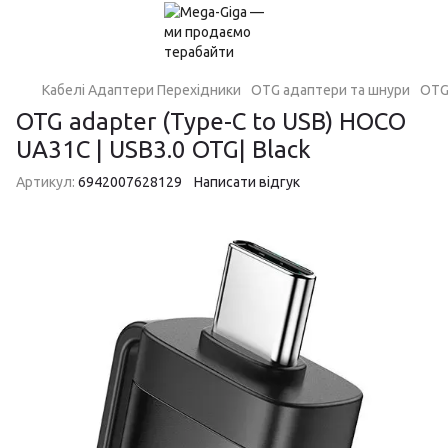
Кабелі Адаптери Перехідники
OTG адаптери та шнури
OTG 
OTG adapter (Type-C to USB) HOCO
UA31C | USB3.0 OTG| Black
Артикул:
6942007628129
Написати відгук