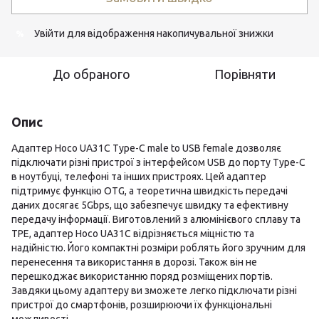
Увійти
для відображення накопичувальної знижки
%
До обраного
Порівняти
Опис
Адаптер Hoco UA31C Type-C male to USB female дозволяє
підключати різні пристрої з інтерфейсом USB до порту Type-C
в ноутбуці, телефоні та інших пристроях. Цей адаптер
підтримує функцію OTG, а теоретична швидкість передачі
даних досягає 5Gbps, що забезпечує швидку та ефективну
передачу інформації. Виготовлений з алюмінієвого сплаву та
TPE, адаптер Hoco UA31C відрізняється міцністю та
надійністю. Його компактні розміри роблять його зручним для
перенесення та використання в дорозі. Також він не
перешкоджає використанню поряд розміщених портів.
Завдяки цьому адаптеру ви зможете легко підключати різні
пристрої до смартфонів, розширюючи їх функціональні