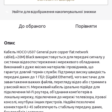
Увійти
для відображення накопичувальної знижки
%
До обраного
Порівняти
Опис
Кабель HOCO US07 General pure copper flat network
cable(L=20M) Black використовується для передачі сигналу у
системах відеоспостереження і мережевого обладнання.
Виконаний з дуже якісних матеріалів і провідників, що
гарантує довгий термін служби. Підтримує високу швидкість
передачі даних до 1 Гб/c (Gigabit Ethernet), чого вистачає для
завантаження важких файлів, перегляду відео або стриминга
у високій якості. Мережевий кабель ідеально підійде для
підключення Wi-Fi роутера, об'єднання комп'ютерів в
локальну мережу, підключення до мережі телевізора, ігрової
консолі, ноутбука і інших пристроїв. Надійні позолочені
коннектори RJ-45 забезпечують стабільну передачу даних,