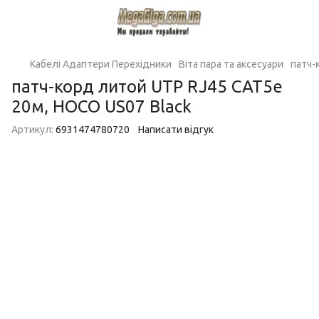
Кабелі Адаптери Перехідники
Віта пара та аксесуари
патч-
патч-корд литой UTP RJ45 CAT5e
20м, HOCO US07 Black
Артикул:
6931474780720
Написати відгук