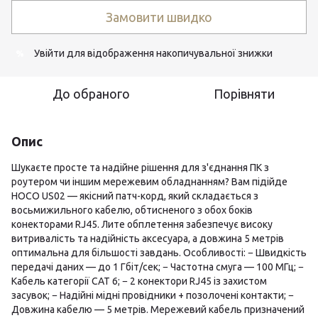
Замовити швидко
Увійти
для відображення накопичувальної знижки
%
До обраного
Порівняти
Опис
Шукаєте просте та надійне рішення для з'єднання ПК з
роутером чи іншим мережевим обладнанням? Вам підійде
HOCO US02 — якісний патч-корд, який складається з
восьмижильного кабелю, обтисненого з обох боків
конекторами RJ45. Лите обплетення забезпечує високу
витривалість та надійність аксесуара, а довжина 5 метрів
оптимальна для більшості завдань. Особливості: − Швидкість
передачі даних — до 1 Гбіт/сек; − Частотна смуга — 100 МГц; −
Кабель категорії САТ 6; − 2 конектори RJ45 із захистом
засувок; − Надійні мідні провідники + позолочені контакти; −
Довжина кабелю — 5 метрів. Мережевий кабель призначений