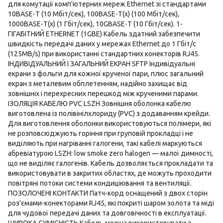
для комутації комп'ютерних мереж Ethernet зі стандартами
10ВАSЕ-Т (10 Мбіт/сек), 100ВАSЕ-Т(х) (100 Мбіт/сек),
1000ВАSЕ-Т(х) (1 Гбіт/сек), 10GBASE-Т (10 Гбіт/сек). 1-
ГІГАБІТНИЙ ETHERNET (1GBЕ) Кабель здатний забезпечити
швидкість передачі даних у мережах Ethernet до 1 Гбіт/с
(125MB/s) при використанні стандартних конекторів RJ45.
ІНДИВІДУАЛЬНИЙ І ЗАГАЛЬНИЙ ЕКРАН SFТР Індивідуальні
екрани з фольги для кожної крученої пари, плюс загальний
екран з металевим обплетенням, надійно захищає від
зовнішніх і перехресних перешкод між крученими парами.
ІЗОЛЯЦІЯ КАБЕЛЮ PVC LSZH Зовнішня оболонка кабелю
виготовлена із полівінілхлориду (РVС) з додаванням крейди.
Для виготовлення оболонки використовуються полімери, які
не розповсюджують горіння при груповій прокладці і не
виділяють при нагріванні галогени, такі кабелі маркуються
абревіатурою LSZH: low smoke zero halogen — малої димності,
що не виділяє галогенів. Кабель дозволяється прокладати та
використовувати в закритих областях, де можуть проходити
повітряні потоки системи кондиціювання та вентиляції.
ПОЗОЛОЧЕНІ КОНТАКТИ Патч-корд оснащений з двох сторін
роз'ємами-конекторами RJ45, які покриті шаром золота та міді
для чудової передачі даних та довговічності в експлуатації.