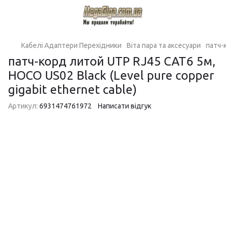
Кабелі Адаптери Перехідники
Віта пара та аксесуари
патч-
патч-корд литой UTP RJ45 CAT6 5м,
HOCO US02 Black (Level pure copper
gigabit ethernet cable)
Артикул:
6931474761972
Написати відгук