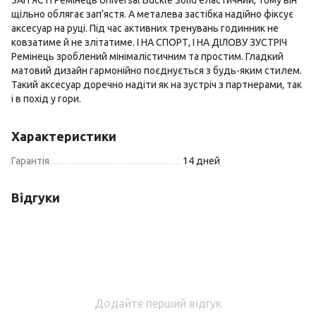
ЗАП’ЯСТІ Ремінець Universal Buckle Solid еластичний, тому він
щільно облягає зап’ястя. А металева застібка надійно фіксує
аксесуар на руці. Під час активних тренувань годинник не
ковзатиме й не злітатиме. І НА СПОРТ, І НА ДІЛОВУ ЗУСТРІЧ
Ремінець зроблений мінімалістичним та простим. Гладкий
матовий дизайн гармонійно поєднується з будь-яким стилем.
Такий аксесуар доречно надіти як на зустріч з партнерами, так
і в похід у гори.
Характеристики
Гарантія
14 дней
Відгуки
Додайте перший відгук