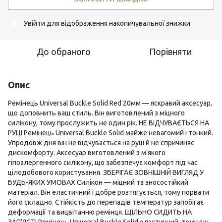
Увійти
для відображення накопичувальної знижки
%
До обраного
Порівняти
Опис
Ремінець Universal Buckle Solid Red 20мм — яскравий аксесуар,
що доповнить ваш стиль. Він виготовлений з міцного
силікону, тому прослужить не один рік. НЕ ВІДЧУВАЄТЬСЯ НА
РУЦІ Ремінець Universal Buckle Solid майже невагомий і тонкий.
Упродовж дня він не відчувається на руці й не спричиняє
дискомфорту. Аксесуар виготовлений з м’якого
гіпоалергенного силікону, що забезпечує комфорт під час
цілодобового користування. ЗБЕРІГАЄ ЗОВНІШНІЙ ВИГЛЯД У
БУДЬ-ЯКИХ УМОВАХ Силікон — міцний та зносостійкий
матеріал. Він еластичний і добре розтягується, тому порвати
його складно. Стійкість до перепадів температур запобігає
деформації та вицвітанню ремінця. ЩІЛЬНО СИДИТЬ НА