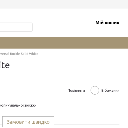
Мій кошик
ersal Buckle Solid White
ite
Порівняти
В бажання
копичувальної знижки
Замовити швидко