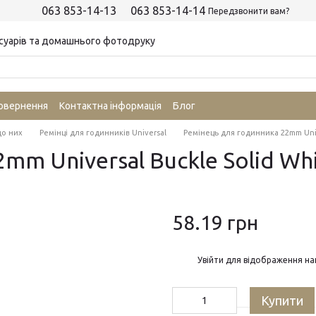
063 853-14-13
063 853-14-14
Передзвонити вам?
суарів та домашнього фотодруку
повернення
Контактна інформація
Блог
до них
Ремінці для годинників Universal
Ремінець для годинника 22mm Univ
mm Universal Buckle Solid Wh
58.19 грн
%
Увійти
для відображення на
Купити