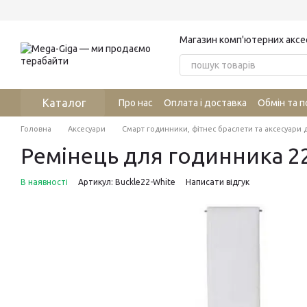
Перейти до основного контенту
Магазин комп'ютерних аксе
Каталог
Про нас
Оплата і доставка
Обмін та 
Головна
Аксесуари
Смарт годинники, фітнес браслети та аксесуари 
Ремінець для годинника 22
В наявності
Артикул: Buckle22-White
Написати відгук