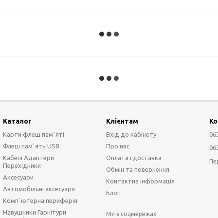
Каталог
Клієнтам
Ко
Карти флеш пам`яті
Вхід до кабінету
06
Флеш пам`ять USB
Про нас
06
Кабелі Адаптери
Оплата і доставка
Пе
Перехідники
Обмін та повернення
Аксесуари
Контактна інформація
Автомобільні аксесуари
Блог
Комп`ютерна периферія
Навушники Гарнітури
Ми в соцмережах