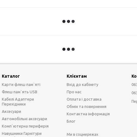
Каталог
Клієнтам
Ко
Карти флеш пам`яті
Вхід до кабінету
06
Флеш пам`ять USB
Про нас
06
Кабелі Адаптери
Оплата і доставка
Пе
Перехідники
Обмін та повернення
Аксесуари
Контактна інформація
Автомобільні аксесуари
Блог
Комп`ютерна периферія
Навушники Гарнітури
Ми в соцмережах