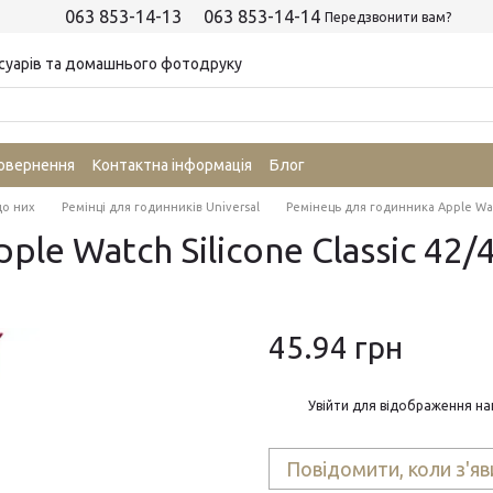
063 853-14-13
063 853-14-14
Передзвонити вам?
суарів та домашнього фотодруку
повернення
Контактна інформація
Блог
до них
Ремінці для годинників Universal
Ремінець для годинника Apple Watc
le Watch Silicone Classic 42
45.94 грн
%
Увійти
для відображення на
Повідомити, коли з'яв