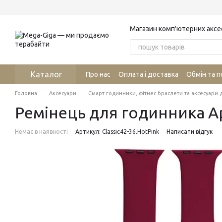
Перейти до основного контенту
Магазин комп'ютерних аксе
Каталог
Про нас
Оплата і доставка
Обмін та 
Головна
Аксесуари
Смарт годинники, фітнес браслети та аксесуари 
Ремінець для годинника App
Немає в наявності
Артикул: Classic42-36.HotPink
Написати відгук