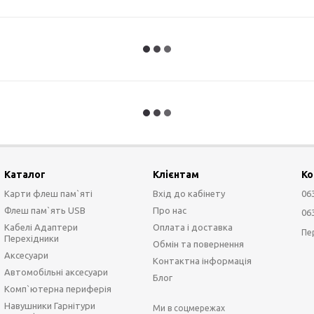
Каталог
Клієнтам
Ко
Карти флеш пам`яті
Вхід до кабінету
06
Флеш пам`ять USB
Про нас
06
Кабелі Адаптери
Оплата і доставка
Пе
Перехідники
Обмін та повернення
Аксесуари
Контактна інформація
Автомобільні аксесуари
Блог
Комп`ютерна периферія
Навушники Гарнітури
Ми в соцмережах