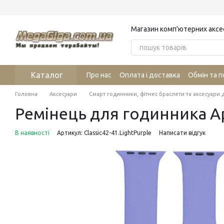
Перейти до основного контенту
Магазин комп'ютерних аксе
Каталог
Про нас
Оплата і доставка
Обмін та 
Головна
Аксесуари
Смарт годинники, фітнес браслети та аксесуари 
Ремінець для годинника App
В наявності
Артикул: Classic42-41.LightPurple
Написати відгук