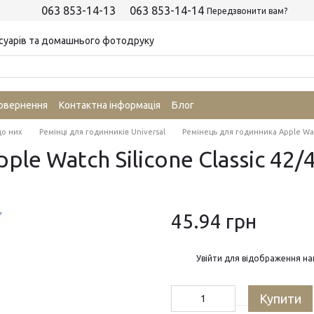
063 853-14-13
063 853-14-14
Передзвонити вам?
суарів та домашнього фотодруку
повернення
Контактна інформація
Блог
до них
Ремінці для годинників Universal
Ремінець для годинника Apple Watc
le Watch Silicone Classic 42/
45.94 грн
%
Увійти
для відображення на
Купити