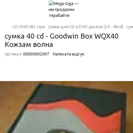
CD-DVD-BD тара
сумки для CD и DVD дисков (24 - 48cd)
сум
сумка 40 cd - Goodwin Box WQX40
Кожзам волна
Артикул:
00000002097
Написати відгук