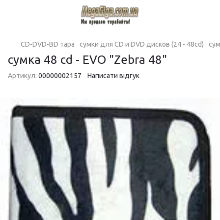
CD-DVD-BD тара
сумки для CD и DVD дисков (24 - 48cd)
сум
сумка 48 cd - EVO "Zebra 48"
Артикул:
00000002157
Написати відгук