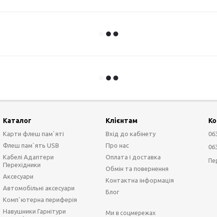
Каталог
Клієнтам
Ко
Карти флеш пам`яті
Вхід до кабінету
06
Флеш пам`ять USB
Про нас
06
Кабелі Адаптери
Оплата і доставка
Пе
Перехідники
Обмін та повернення
Аксесуари
Контактна інформація
Автомобільні аксесуари
Блог
Комп`ютерна периферія
Навушники Гарнітури
Ми в соцмережах