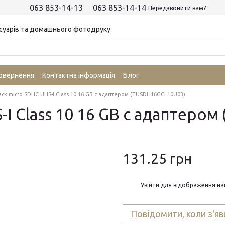
063 853-14-13
063 853-14-14
Передзвонити вам?
суарів та домашнього фотодруку
повернення
Контактна інформація
Блог
ack micro SDHC UHS-I Class 10 16 GB с адаптером (TUSDH16GCL10U03)
-I Class 10 16 GB с адаптеро
131.25 грн
%
Увійти
для відображення на
Повідомити, коли з'яв