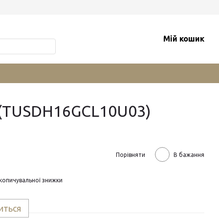
Мій кошик
м (TUSDH16GCL10U03)
Порівняти
В бажання
копичувальної знижки
иться