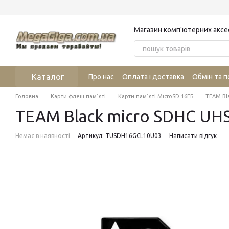
Перейти до основного контенту
Магазин комп'ютерних аксе
Каталог
Про нас
Оплата і доставка
Обмін та 
Головна
Карти флеш пам`яті
Карти пам`яті MicroSD 16ГБ
TEAM Bl
TEAM Black micro SDHC UHS
Немає в наявності
Артикул: TUSDH16GCL10U03
Написати відгук