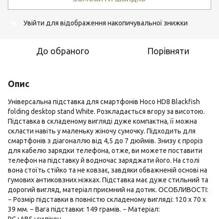
Увійти
для відображення накопичувальної знижки
%
До обраного
Порівняти
Опис
Універсальна підставка для смартфонів Hoco HD8 Blackfish
folding desktop stand White. Розкладається вгору за висотою.
Підставка в складеному вигляді дуже компактна, її можна
скласти навіть у маленьку жіночу сумочку. Підходить для
смартфонів з діагоналлю від 4,5 до 7 дюймів. Знизу є проріз
для кабелю зарядки телефона, отже, ви можете поставити
телефон на підставку й водночас заряджати його. На столі
вона стоїть стійко та не ковзає, завдяки обважненій основі на
гумових антиковзних ніжках. Підставка має дуже стильний та
дорогий вигляд, матеріал приємний на дотик. ОСОБЛИВОСТІ:
− Розмір підставки в повністю складеному вигляді: 120 х 70 х
39 мм. − Вага підставки: 149 грамів. − Матеріал: